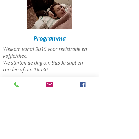
Programma
Welkom vanaf 9u15 voor registratie en
koffie/thee.
We starten de dag om 9u30u stipt en
ronden af om 16u30.
Wat is Access Energetic
Facelift®?
Leren werken met
deenergieën van het lichaam
en het gezicht en al doende
ontdekken wat er zoal kan
losgelaten worden.
Eerste oefensessie: je
ontvangt één sessie én je