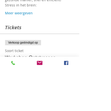
Meer weergeven
Tickets
Verkoop geëindigd op
Soort ticket
Workshop Ontstressen
Prijs
€ 20,00
Verkoop geëindigd op
Soort ticket
Ik betaal ter plaatse